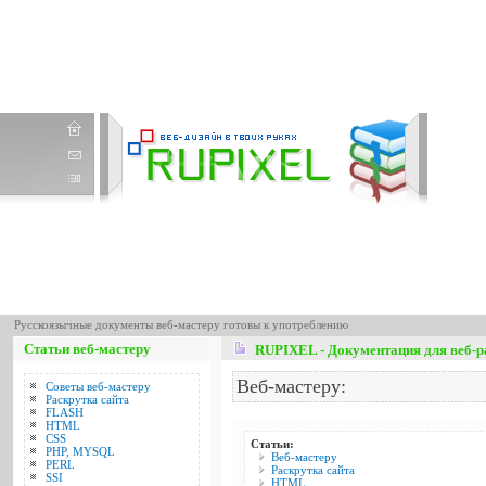
Русскоязычные документы веб-мастеру готовы к употреблению
Статьи веб-мастеру
RUPIXEL - Документация для веб-р
Веб-мастеру:
Советы веб-мастеру
Раскрутка сайта
FLASH
HTML
CSS
Статьи:
PHP, MYSQL
Веб-мастеру
PERL
Раскрутка сайта
SSI
HTML