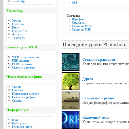
JavaScript
CSS
Photoshop
Скачать:
Шрифты
Уроки
Смайлики
Плагины
Скрипты PERL
Кисти
Скрипты PHP
Градиенты
Фигуры
Текстуры
Последние уроки Photoshop:
Скачать для WEB
WEB документация
Создание фракталов
PHP скрипты
Урок для тех, кто хочет знать 
PERL скрипты
Скачать шрифты
Пиксельная графика
Дерево
В уроке рассказывается как нар
Уроки
Смайлы
Пиксельная галерея
Скачать шрифты
Старая фотография
Ссылки
Новую фотографию превратить в
Информация
Сказочный текст
Блог
Урок о том как создать красивы
Веб-тулсы
Гостевая книга